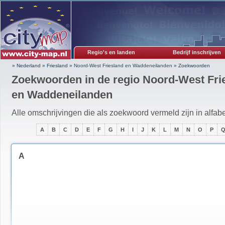
Regio's en landen
Bedrijf inschrijven
» Nederland
»
Friesland
»
Noord-West Friesland en Waddeneilanden
»
Zoekwoorden
Zoekwoorden in de regio Noord-West Fri
en Waddeneilanden
Alle omschrijvingen die als zoekwoord vermeld zijn in alfab
A
B
C
D
E
F
G
H
I
J
K
L
M
N
O
P
A