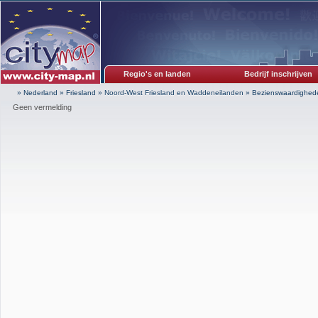
Regio's en landen
Bedrijf inschrijven
» Nederland
»
Friesland
»
Noord-West Friesland en Waddeneilanden
»
Bezienswaardighed
Geen vermelding