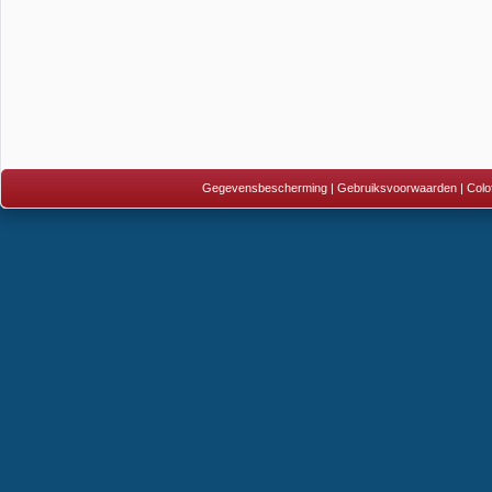
Gegevensbescherming
|
Gebruiksvoorwaarden
|
Colo